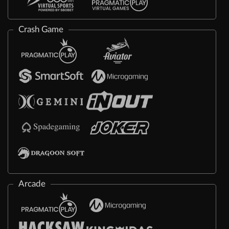
Crash Game
Arcade