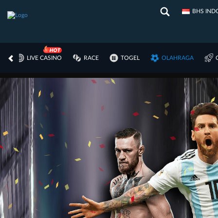
BHS IND
TS
LIVE CASINO
RACE
TOGEL
OLAHRAGA