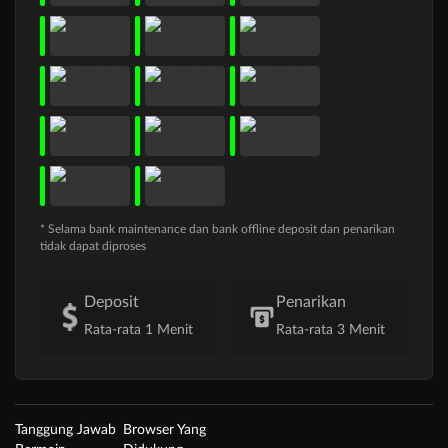
* Selama bank maintenance dan bank offline deposit dan penarikan
tidak dapat diproses
Deposit
Penarikan
Rata-rata 1 Menit
Rata-rata 3 Menit
Tanggung Jawab
Browser Yang