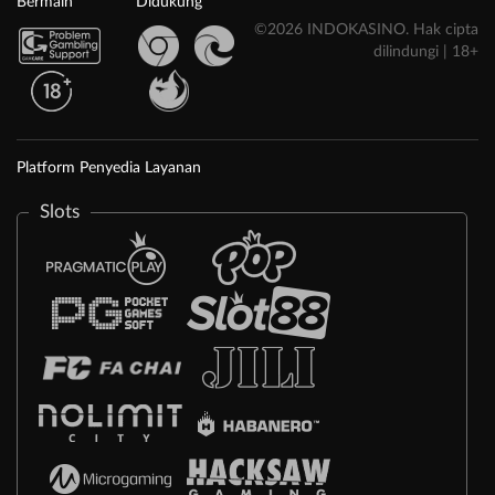
Bermain
Didukung
©2026 INDOKASINO. Hak cipta
dilindungi | 18+
Platform Penyedia Layanan
Slots