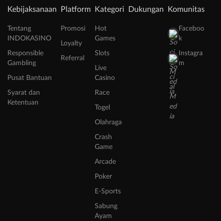
Kebijaksanaan
Platform
Kategori
Dukungan
Komunitas
Tentang
Promosi
Hot
Faceboo
INDOKASINO
Games
k
Loyalty
Responsible
Slots
Instagra
Referral
Gambling
m
Live
Pusat Bantuan
Casino
Syarat dan
Race
Ketentuan
Togel
Olahraga
Crash
Game
Arcade
Poker
E-Sports
Sabung
Ayam