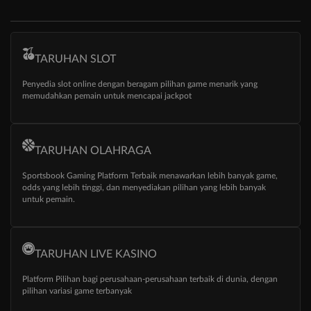
TARUHAN SLOT
Penyedia slot online dengan beragam pilihan game menarik yang
memudahkan pemain untuk mencapai jackpot
TARUHAN OLAHRAGA
Sportsbook Gaming Platform Terbaik menawarkan lebih banyak game,
odds yang lebih tinggi, dan menyediakan pilihan yang lebih banyak
untuk pemain.
TARUHAN LIVE KASINO
Platform Pilihan bagi perusahaan-perusahaan terbaik di dunia, dengan
pilihan variasi game terbanyak