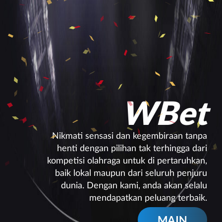
WBet
Nikmati sensasi dan kegembiraan tanpa
henti dengan pilihan tak terhingga dari
kompetisi olahraga untuk di pertaruhkan,
baik lokal maupun dari seluruh penjuru
dunia. Dengan kami, anda akan selalu
mendapatkan peluang terbaik.
MAIN