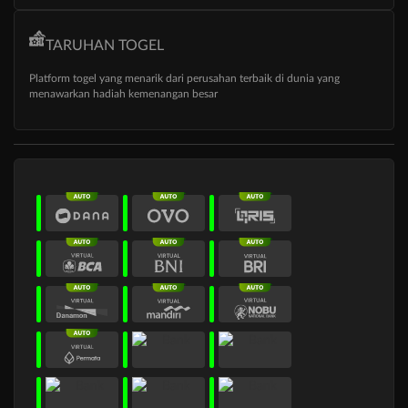
TARUHAN TOGEL
Platform togel yang menarik dari perusahan terbaik di dunia yang
menawarkan hadiah kemenangan besar