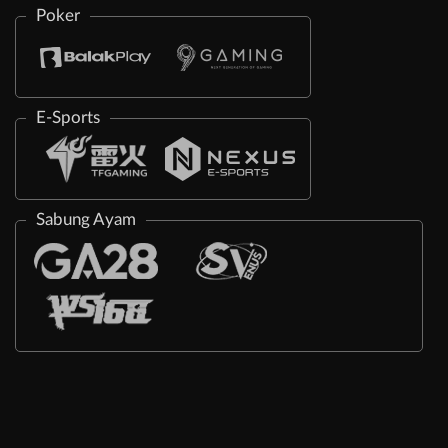
Poker
E-Sports
Sabung Ayam