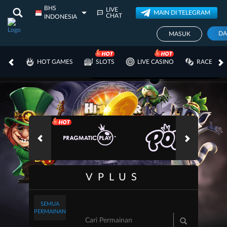
BHS
LIVE
MAIN DI TELEGRAM
CHAT
INDONESIA
DA
MASUK
IDR
UPDATING
HOT GAMES
SLOTS
LIVE CASINO
RACE
VPLUS
SEMUA
PERMAINAN