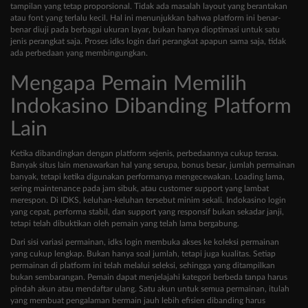
tampilan yang tetap proporsional. Tidak ada masalah layout yang berantakan
atau font yang terlalu kecil. Hal ini menunjukkan bahwa platform ini benar-
benar diuji pada berbagai ukuran layar, bukan hanya dioptimasi untuk satu
jenis perangkat saja. Proses idks login dari perangkat apapun sama saja, tidak
ada perbedaan yang membingungkan.
Mengapa Pemain Memilih
Indokasino Dibanding Platform
Lain
Ketika dibandingkan dengan platform sejenis, perbedaannya cukup terasa.
Banyak situs lain menawarkan hal yang serupa, bonus besar, jumlah permainan
banyak, tetapi ketika digunakan performanya mengecewakan. Loading lama,
sering maintenance pada jam sibuk, atau customer support yang lambat
merespon. Di IDKS, keluhan-keluhan tersebut minim sekali. Indokasino login
yang cepat, performa stabil, dan support yang responsif bukan sekadar janji,
tetapi telah dibuktikan oleh pemain yang telah lama bergabung.
Dari sisi variasi permainan, idks login membuka akses ke koleksi permainan
yang cukup lengkap. Bukan hanya soal jumlah, tetapi juga kualitas. Setiap
permainan di platform ini telah melalui seleksi, sehingga yang ditampilkan
bukan sembarangan. Pemain dapat menjelajahi kategori berbeda tanpa harus
pindah akun atau mendaftar ulang. Satu akun untuk semua permainan, itulah
yang membuat pengalaman bermain jauh lebih efisien dibanding harus