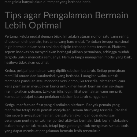
mengelola banyak akun di tempat yang berbeda-beda.
Tips agar Pengalaman Bermain
Lebih Optimal
Pertama, kelola modal dengan bijak. Ini adalah aturan nomor satu yang sering
dilupakan oleh pemain, terutama yang baru mulai. Tentukan berapa maksimal
ingin bermain dalam satu sesi dan disiplin terhadap batas tersebut. Platform
seperti indokasino menyediakan berbagai pilihan permainan, sehingga mudah
tergoda untuk mencoba semuanya. Namun tanpa manajemen modal yang baik,
hasilnya tidak akan optimal.
Kedua, pelajari permainan yang dipilih sebelum bertaruh. Setiap permainan
memiliki aturan dan karakteristik yang berbeda. Luangkan waktu untuk
membaca panduan atau mencoba versi demo jika tersedia. Memahami cara
kerja permainan merupakan kunci untuk menikmati bermain dan sekaligus
meningkatkan peluang. Lakukan idks login, lihat permainan yang menarik,
kemudian pelajari secara perlahan sebelum bertaruh sungguhan.
Ketiga, manfaatkan fitur yang disediakan platform. Banyak pemain yang
mendaftar tetapi tidak pernah menjelajahi semua fitur yang tersedia. Padahal
fitur seperti riwayat permainan, pengaturan akun, dan opsi dukungan
pelanggan penting untuk mengontrol aktivitas bermain. Link login indokasino
bukan hanya untuk masuk, tetapi juga gerbang untuk mengakses semua tools
yang dapat membuat pengalaman bermain lebih terstruktur.