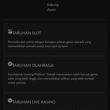
Sabung
Ayam
TARUHAN SLOT
Penyedia slot online dengan beragam pilihan game menarik yang
memudahkan pemain untuk mencapai jackpot
TARUHAN OLAHRAGA
Sportsbook Gaming Platform Terbaik menawarkan lebih banyak game,
odds yang lebih tinggi, dan menyediakan pilihan yang lebih banyak
untuk pemain.
TARUHAN LIVE KASINO