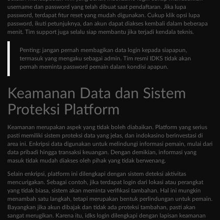
username dan password yang telah dibuat saat pendaftaran. Jika lupa
password, terdapat fitur reset yang mudah digunakan. Cukup klik opsi lupa
password, ikuti petunjuknya, dan akun dapat diakses kembali dalam beberapa
menit. Tim support juga selalu siap membantu jika terjadi kendala teknis.
Penting: jangan pernah membagikan data login kepada siapapun,
termasuk yang mengaku sebagai admin. Tim resmi IDKS tidak akan
pernah meminta password pemain dalam kondisi apapun.
Keamanan Data dan Sistem
Proteksi Platform
Keamanan merupakan aspek yang tidak boleh diabaikan. Platform yang serius
pasti memiliki sistem proteksi data yang jelas, dan indokasino berinvestasi di
area ini. Enkripsi data digunakan untuk melindungi informasi pemain, mulai dari
data pribadi hingga transaksi keuangan. Dengan demikian, informasi yang
masuk tidak mudah diakses oleh pihak yang tidak berwenang.
Selain enkripsi, platform ini dilengkapi dengan sistem deteksi aktivitas
mencurigakan. Sebagai contoh, jika terdapat login dari lokasi atau perangkat
yang tidak biasa, sistem akan meminta verifikasi tambahan. Hal ini mungkin
menambah satu langkah, tetapi merupakan bentuk perlindungan untuk pemain.
Bayangkan jika akun dibajak dan tidak ada proteksi tambahan, pasti akan
sangat merugikan. Karena itu, idks login dilengkapi dengan lapisan keamanan