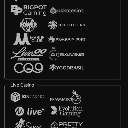
Live Casino