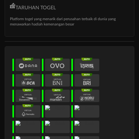
TARUHAN TOGEL
Platform togel yang menarik dari perusahan terbaik di dunia yang
menawarkan hadiah kemenangan besar