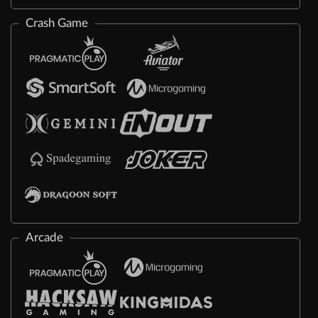
Crash Game
Arcade