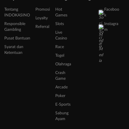
Tentang
Promosi
Hot
Faceboo
INDOKASINO
Games
k
Loyalty
Responsible
Slots
Instagra
Referral
Gambling
m
Live
Pusat Bantuan
Casino
Syarat dan
Race
Ketentuan
Togel
Olahraga
Crash
Game
Arcade
Poker
E-Sports
Sabung
Ayam