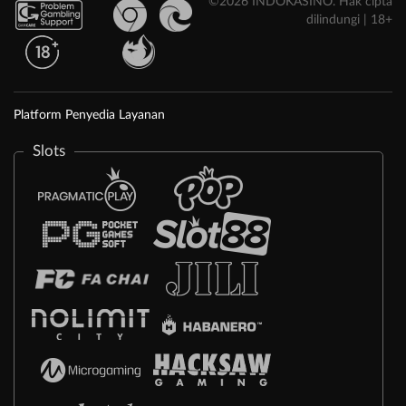
©2026 INDOKASINO. Hak cipta
dilindungi | 18+
Platform Penyedia Layanan
Slots