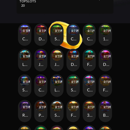
TOP
SLOTS
20
RTP
97%
RTP
91%
RTP
84%
RTP
92%
RTP
90%
RTP
86%
Crazy777 2
Devil Fire Bonu$ Coin
Super Ace 2
Crystal 777 DELUXE
Clover Coins 4x4
100 Blazing Clover
RTP
85%
RTP
87%
RTP
81%
RTP
93%
RTP
79%
RTP
93%
Lucky Macaw
Joker's Fortune
Joker Coins Expanded
Devil Fire Twins
Fortune Hook Boom
Dice & Drop
RTP
85%
RTP
88%
RTP
89%
RTP
95%
RTP
97%
RTP
91%
Supernova
Crown of Fortune
Lucky Caramelo
Super Ace SPEED
Circus Joker 4096
Fortune Garuda 1000
RTP
86%
RTP
80%
RTP
95%
RTP
83%
RTP
80%
RTP
81%
Rapid Gems 777
Pirate Queen 2
Safari King
FORTUNE GARUDA 500
3 Coin Treasures 2
Boxing King Title Match