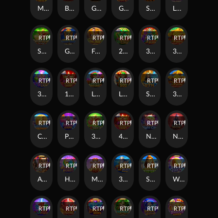
Master Tiger
Bonus Hunter
God Of Martial
Golden Joker
SevenSevenSeven
Lucky Coming
RTP
95%
RTP
88%
RTP
93%
RTP
84%
RTP
82%
RTP
92%
Super Ace Deluxe
Golden Queen
Fortune Gems Legend
20 Blazing Clover
3 Lucky Baozhu
3 Coin Golden OX
RTP
91%
RTP
94%
RTP
86%
RTP
94%
RTP
86%
RTP
80%
3 Witch's Lamp
10 Sparkling Crown
Lucky Jaguar 2
Lucky Jaguar 500
Storm of Seth 2
3 Coin Wild Tiger
RTP
94%
RTP
85%
RTP
82%
RTP
86%
RTP
94%
RTP
95%
Coin of Lightning
Party Ape
3 Super Ace
40 Sparkling Crown
Night City
Nightfall Hunting
RTP
95%
RTP
83%
RTP
96%
RTP
88%
RTP
85%
RTP
86%
Agent Ace
Hyper Burst
Money Pot
3 Lightning Blitz
Safari Mystery
World Cup
RTP
82%
RTP
86%
RTP
91%
RTP
95%
RTP
94%
RTP
84%