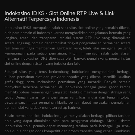
Indokasino IDKS - Slot Online RTP Live & Link
Alternatif Terpercaya Indonesia
Indokasino IDKS merupakan salah satu situs slot online yang semakin dikenal
oleh para pemain di Indonesia karena menghadirkan pengalaman bermain yang
lengkap, aman, dan transparan. Melalui sistem RTP Live yang ditampilkan
secara langsung, pemain dapat melihat tingkat pengembalian permainan secara
real time sehingga memberikan gambaran yang lebih jelas mengenai peluang
kemenangan pada setiap permainan. Fitur ini menjadi salah satu alasan
mengapa Indokasino IDKS dipercaya oleh banyak pemain yang mencari situs
slot online dengan sistem yang terbuka dan fair.
Sebagai situs yang terus berkembang, Indokasino menghadirkan berbagai
pilihan permainan slot dari provider populer yang dikenal memiliki kualitas
grafis tinggi serta mekanisme permainan yang menarik. Banyak pemain
menyebut beberapa permainan di Indokasino sebagai game gacor karena
memiliki potensi kemenangan yang stabil ketika dimainkan dengan strategi yang
tepat. Dengan variasi tema permainan yang luas, mulai dari tema mitologi,
petualangan, hingga permainan klasik, pemain dapat merasakan pengalaman
bermain slot yang tidak monoton setiap harinya.
Selain permainan slot, Indokasino juga menyediakan berbagai pilihan taruhan
bola yang dapat dimainkan oleh para penggemar olahraga. Melalui sistem
Indokasino bola, pemain dapat memasang taruhan pada berbagai liga sepak
bola dunia dengan odds kompetitif dan proses transaksi yang cepat. Kombinasi