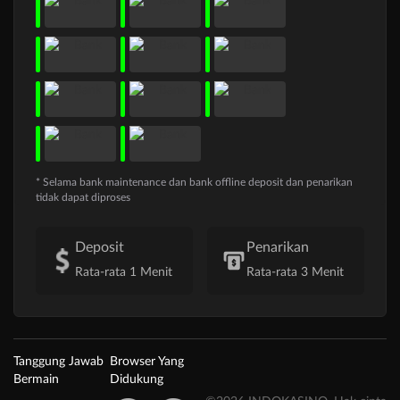
* Selama bank maintenance dan bank offline deposit dan penarikan
tidak dapat diproses
Deposit
Penarikan
Rata-rata 1 Menit
Rata-rata 3 Menit
Tanggung Jawab
Browser Yang
Bermain
Didukung