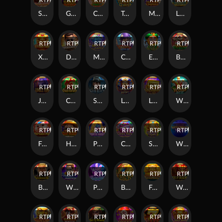
RTP
87%
RTP
91%
RTP
81%
RTP
80%
RTP
90%
RTP
88%
Shanghai Beauty
Gold Rush
Coin Tree
Treasure Quest
Mayan Empire
Lucky Jaguar
RTP
84%
RTP
90%
RTP
87%
RTP
81%
RTP
85%
RTP
88%
XiYangYang
Dabanggg
Magic Lamp
Cricket King 18
Elf Bingo
Bone Fortune
RTP
84%
RTP
92%
RTP
95%
RTP
79%
RTP
81%
RTP
97%
Jungle King
Crazy FaFaFa
Sin City
Legacy of Egypt
Lucky Goldbricks
Wild Ace
RTP
85%
RTP
82%
RTP
92%
RTP
91%
RTP
95%
RTP
92%
FortunePig
Hot Chilli
Party Night
Candy Baby
Super Rich
Witches Night
RTP
84%
RTP
86%
RTP
95%
RTP
95%
RTP
95%
RTP
86%
Bao boon chin
Wild Racer
Party Star
Book of Gold
Fortune Gems 3
War Of Dragons
RTP
87%
RTP
79%
RTP
80%
RTP
88%
RTP
90%
RTP
91%