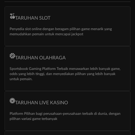
TARUHAN SLOT
Penyedia slot online dengan beragam pilihan game menarik yang
memudahkan pemain untuk mencapai jackpot
TARUHAN OLAHRAGA
Sportsbook Gaming Platform Terbaik menawarkan lebih banyak game,
odds yang lebih tinggi, dan menyediakan pilihan yang lebih banyak
untuk pemain.
TARUHAN LIVE KASINO
Platform Pilihan bagi perusahaan-perusahaan terbaik di dunia, dengan
pilihan variasi game terbanyak