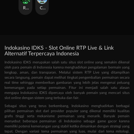
RollX
CaiBalaoCappadocia
Indokasino IDKS - Slot Online RTP Live & Link
Alternatif Terpercaya Indonesia
Indokasino IDKS merupakan salah satu situs slot online yang semakin dikenal
oleh para pemain di Indonesia karena menghadirkan pengalaman bermain yang
lengkap, aman, dan transparan. Melalui sistem RTP Live yang ditampilkan
secara langsung, pemain dapat melihat tingkat pengembalian permainan secara
real time sehingga memberikan gambaran yang lebih jelas mengenai peluang
kemenangan pada setiap permainan. Fitur ini menjadi salah satu alasan
mengapa Indokasino IDKS dipercaya oleh banyak pemain yang mencari situs
slot online dengan sistem yang terbuka dan fair.
Sebagai situs yang terus berkembang, Indokasino menghadirkan berbagai
pilihan permainan slot dari provider populer yang dikenal memiliki kualitas
grafis tinggi serta mekanisme permainan yang menarik. Banyak pemain
menyebut beberapa permainan di Indokasino sebagai game gacor karena
memiliki potensi kemenangan yang stabil ketika dimainkan dengan strategi yang
tepat. Dengan variasi tema permainan yang luas, mulai dari tema mitologi,