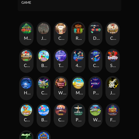
GAME
Multi Hot Wheel
JetX3
Crash Duel X
RodeoX
DoubleX
ChickenWays
Chicken Highway
Bottle Mania
TowerX
4 Bonuses Bonanza
CricketerX
Smash X
HelicopterX
CricketX
Wheel Of Destiny
MineIsland
PlinkoXClassic
JetX
Cheesy Road
Balloon
CarX
PropelX
World Champion X
Fortune Catch