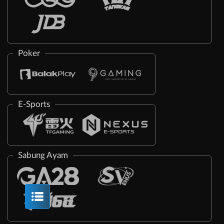
Poker
E-Sports
Sabung Ayam