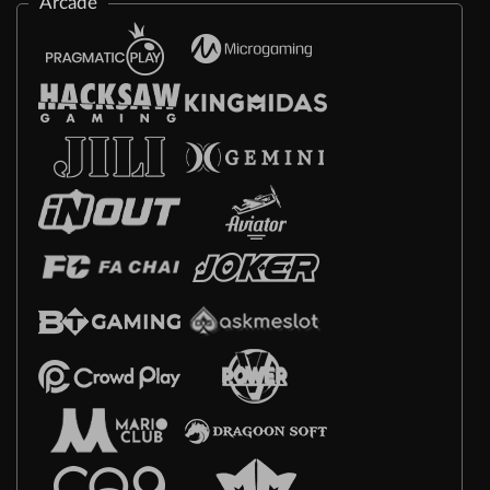
Arcade