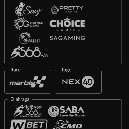
Race
Togel
Olahraga