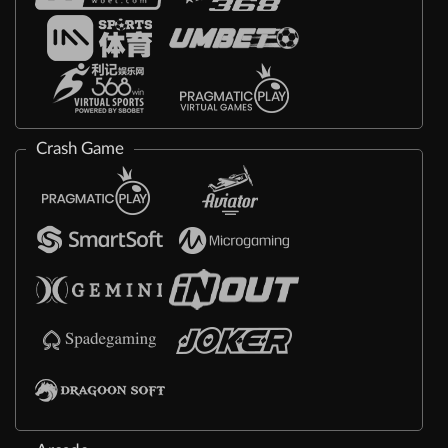
Crash Game