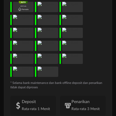
* Selama bank maintenance dan bank offline deposit dan penarikan
tidak dapat diproses
Deposit
Penarikan
Rata-rata 1 Menit
Rata-rata 3 Menit