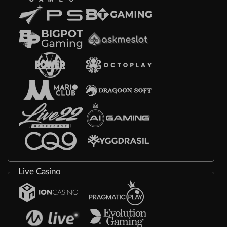
Live Casino