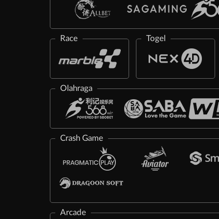
Race
Togel
Olahraga
Crash Game
Arcade