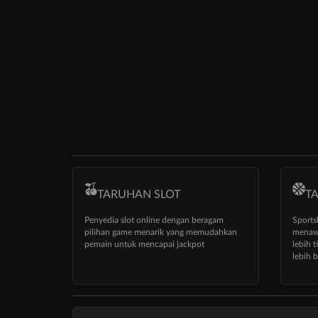
TARUHAN SLOT
T
Penyedia slot online dengan beragam
Sports
pilihan game menarik yang memudahkan
menawa
pemain untuk mencapai jackpot
lebih 
lebih 