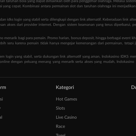
lihan taruhan bola yang dapat dimainkan oleh para penggemar olahraga. Melalui sist
si yang cepat. Kombinasi antara permainan slot dan taruhan olahraga ini menjadikan 
dan idks login yang stabil serta dilengkapi dengan link alternatif. Keberadaan link al
asan akses dari provider internet. Dengan sistem keamanan yang terus diperbarui
o menarik bagi para pemain. Promo harian, bonus deposit, hingga berbagai event k
lebih seru karena pemain tidak hanya mengejar kemenangan dari permainan, tetap
m login yang stabil, serta dukungan link alternatif yang aman, Indokasino IDKS menja
 online dengan peluang menang yang menarik serta akses yang mudah, Indokasino
orm
Kategori
D
si
Hot Games
y
Slots
al
Live Casino
Race
Togel