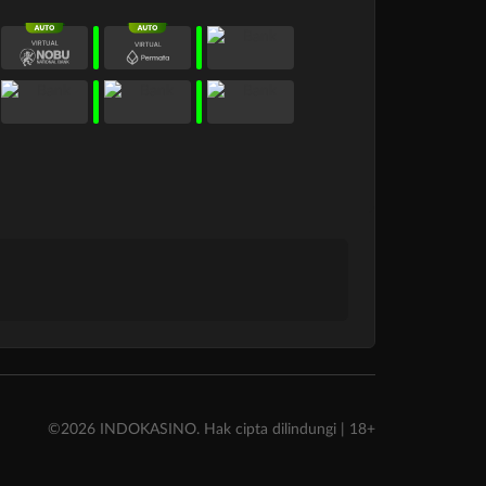
©2026 INDOKASINO. Hak cipta dilindungi | 18+