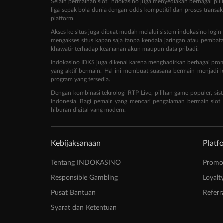
Selain permainan slot, Indokasino juga menyediakan berbagai pi
liga sepak bola dunia dengan odds kompetitif dan proses transak
platform.
Akses ke situs juga dibuat mudah melalui sistem indokasino login 
mengakses situs kapan saja tanpa kendala jaringan atau pembat
khawatir terhadap keamanan akun maupun data pribadi.
Indokasino IDKS juga dikenal karena menghadirkan berbagai prom
yang aktif bermain. Hal ini membuat suasana bermain menjadi 
program yang tersedia.
Dengan kombinasi teknologi RTP Live, pilihan game populer, siste
Indonesia. Bagi pemain yang mencari pengalaman bermain slot
hiburan digital yang modern.
Kebijaksanaan
Platf
Tentang INDOKASINO
Promo
Responsible Gambling
Loyalt
Pusat Bantuan
Referr
Syarat dan Ketentuan