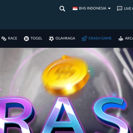
BHS INDONESIA
LIVE
RACE
TOGEL
OLAHRAGA
CRASH GAME
ARC