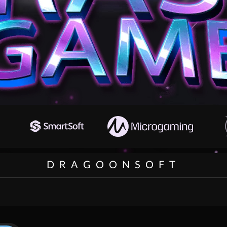
DRAGOONSOFT