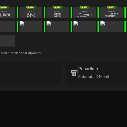
arikan tidak dapat diproses
Penarikan
Rata-rata 3 Menit