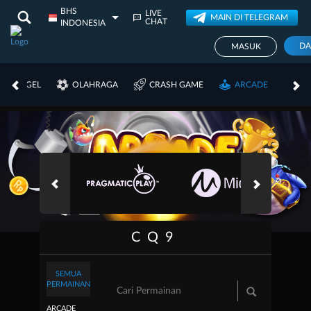
BHS
LIVE
MAIN DI TELEGRAM
CHAT
INDONESIA
DA
MASUK
TOGEL
OLAHRAGA
CRASH GAME
ARCADE
PO
CQ9
SEMUA
PERMAINAN
ARCADE