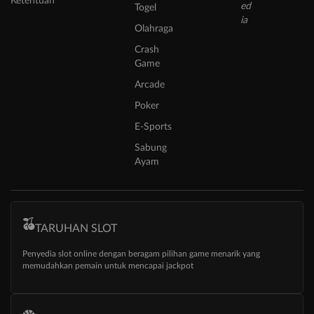
Ketentuan
Togel
Olahraga
Crash
Game
Arcade
Poker
E-Sports
Sabung
Ayam
TARUHAN SLOT
Penyedia slot online dengan beragam pilihan game menarik yang
memudahkan pemain untuk mencapai jackpot