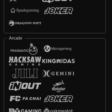
Arcade