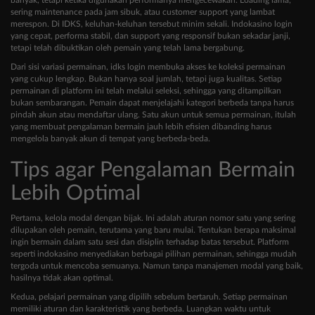
banyak, tetapi ketika digunakan performanya mengecewakan. Loading lama,
sering maintenance pada jam sibuk, atau customer support yang lambat
merespon. Di IDKS, keluhan-keluhan tersebut minim sekali. Indokasino login
yang cepat, performa stabil, dan support yang responsif bukan sekadar janji,
tetapi telah dibuktikan oleh pemain yang telah lama bergabung.
Dari sisi variasi permainan, idks login membuka akses ke koleksi permainan
yang cukup lengkap. Bukan hanya soal jumlah, tetapi juga kualitas. Setiap
permainan di platform ini telah melalui seleksi, sehingga yang ditampilkan
bukan sembarangan. Pemain dapat menjelajahi kategori berbeda tanpa harus
pindah akun atau mendaftar ulang. Satu akun untuk semua permainan, itulah
yang membuat pengalaman bermain jauh lebih efisien dibanding harus
mengelola banyak akun di tempat yang berbeda-beda.
Tips agar Pengalaman Bermain
Lebih Optimal
Pertama, kelola modal dengan bijak. Ini adalah aturan nomor satu yang sering
dilupakan oleh pemain, terutama yang baru mulai. Tentukan berapa maksimal
ingin bermain dalam satu sesi dan disiplin terhadap batas tersebut. Platform
seperti indokasino menyediakan berbagai pilihan permainan, sehingga mudah
tergoda untuk mencoba semuanya. Namun tanpa manajemen modal yang baik,
hasilnya tidak akan optimal.
Kedua, pelajari permainan yang dipilih sebelum bertaruh. Setiap permainan
memiliki aturan dan karakteristik yang berbeda. Luangkan waktu untuk