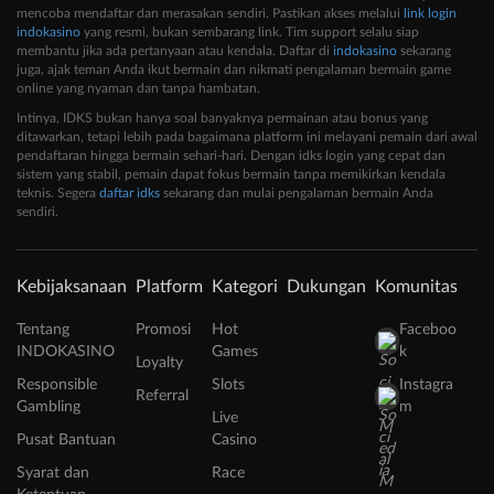
mencoba mendaftar dan merasakan sendiri. Pastikan akses melalui
link login
indokasino
yang resmi, bukan sembarang link. Tim support selalu siap
membantu jika ada pertanyaan atau kendala. Daftar di
indokasino
sekarang
juga, ajak teman Anda ikut bermain dan nikmati pengalaman bermain game
online yang nyaman dan tanpa hambatan.
Intinya, IDKS bukan hanya soal banyaknya permainan atau bonus yang
ditawarkan, tetapi lebih pada bagaimana platform ini melayani pemain dari awal
pendaftaran hingga bermain sehari-hari. Dengan idks login yang cepat dan
sistem yang stabil, pemain dapat fokus bermain tanpa memikirkan kendala
teknis. Segera
daftar idks
sekarang dan mulai pengalaman bermain Anda
sendiri.
Kebijaksanaan
Platform
Kategori
Dukungan
Komunitas
Tentang
Promosi
Hot
Faceboo
INDOKASINO
Games
k
Loyalty
Responsible
Slots
Instagra
Referral
Gambling
m
Live
Pusat Bantuan
Casino
Syarat dan
Race