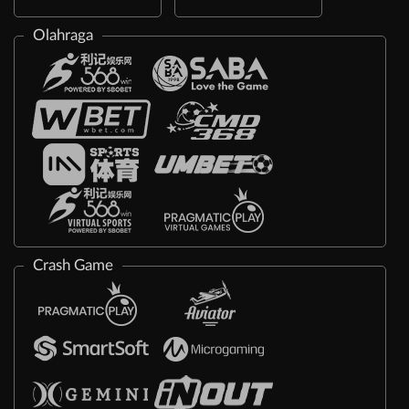
Olahraga
Crash Game