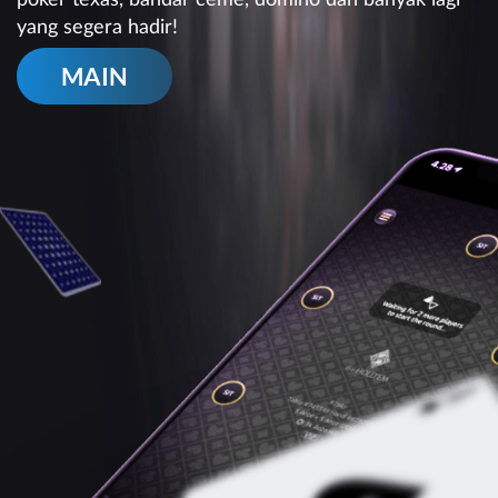
poker texas, bandar ceme, domino dan banyak lagi
yang segera hadir!
MAIN