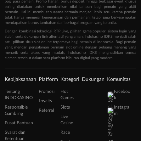
bagi para pemain. Promo harian, bonus deposit, hingga berbagai event khusus
sering diadakan untuk memberikan nilai tambah bagi pemain yang aktif
bermain. Hal ini membuat suasana bermain menjadi lebih seru karena pemain
tidak hanya mengejar kemenangan dari permainan, tetapi juga berkesempatan
mendapatkan bonus tambahan dari berbagai program yang tersedia.
Dengan kombinasi teknologi RTP Live, pilihan game populer, sistem login yang
stabil, serta dukungan link alternatif yang aman, Indokasino IDKS menjadi salah
satu pilihan situs slot online terpercaya bagi pemain di Indonesia. Bagi pemain
yang mencari pengalaman bermain slot online dengan peluang menang yang
menarik serta akses yang mudah, Indokasino IDKS menghadirkan semua
elemen tersebut dalam satu platform hiburan digital yang modern.
Kebijaksanaan
Platform
Kategori
Dukungan
Komunitas
Tentang
Promosi
Hot
Faceboo
INDOKASINO
Games
k
Loyalty
Responsible
Slots
Instagra
Referral
Gambling
m
Live
Pusat Bantuan
Casino
Syarat dan
Race
Ketentuan