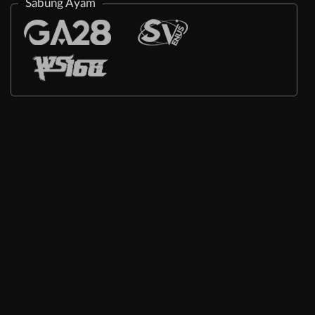
Sabung Ayam