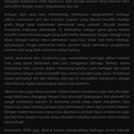
mengapa Indokasino IDKS dipercaya oleh banyak pemain yang mencari situs
slot online dengan sistem yang terbuka dan fair.
Sebagai situs yang terus berkembang, Indokasino menghadirkan berbagai
pilihan permainan slot dari provider populer yang dikenal memiliki kualitas
grafis tinggi serta mekanisme permainan yang menarik. Banyak pemain
menyebut beberapa permainan di Indokasino sebagai game gacor karena
memiliki potensi kemenangan yang stabil ketika dimainkan dengan strategi yang
tepat. Dengan variasi tema permainan yang luas, mulai dari tema mitologi,
petualangan, hingga permainan klasik, pemain dapat merasakan pengalaman
bermain slot yang tidak monoton setiap harinya.
Selain permainan slot, Indokasino juga menyediakan berbagai pilihan taruhan
bola yang dapat dimainkan oleh para penggemar olahraga. Melalui sistem
Indokasino bola, pemain dapat memasang taruhan pada berbagai liga sepak
bola dunia dengan odds kompetitif dan proses transaksi yang cepat. Kombinasi
antara permainan slot dan taruhan olahraga ini menjadikan Indokasino sebagai
situs hiburan digital yang lengkap dalam satu platform.
Akses ke situs juga dibuat mudah melalui sistem indokasino login dan idks login
yang stabil serta dilengkapi dengan link alternatif. Keberadaan link alternatif ini
sangat membantu pemain di Indonesia untuk tetap dapat mengakses situs
kapan saja tanpa kendala jaringan atau pembatasan akses dari provider internet.
Dengan sistem keamanan yang terus diperbarui, pemain dapat melakukan login
dan bermain dengan nyaman tanpa khawatir terhadap keamanan akun maupun
data pribadi.
Indokasino IDKS juga dikenal karena menghadirkan berbagai promo menarik