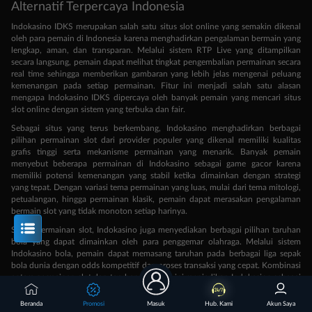
Alternatif Terpercaya Indonesia
Indokasino IDKS merupakan salah satu situs slot online yang semakin dikenal
oleh para pemain di Indonesia karena menghadirkan pengalaman bermain yang
lengkap, aman, dan transparan. Melalui sistem RTP Live yang ditampilkan
secara langsung, pemain dapat melihat tingkat pengembalian permainan secara
real time sehingga memberikan gambaran yang lebih jelas mengenai peluang
kemenangan pada setiap permainan. Fitur ini menjadi salah satu alasan
mengapa Indokasino IDKS dipercaya oleh banyak pemain yang mencari situs
slot online dengan sistem yang terbuka dan fair.
Sebagai situs yang terus berkembang, Indokasino menghadirkan berbagai
pilihan permainan slot dari provider populer yang dikenal memiliki kualitas
grafis tinggi serta mekanisme permainan yang menarik. Banyak pemain
menyebut beberapa permainan di Indokasino sebagai game gacor karena
memiliki potensi kemenangan yang stabil ketika dimainkan dengan strategi
yang tepat. Dengan variasi tema permainan yang luas, mulai dari tema mitologi,
petualangan, hingga permainan klasik, pemain dapat merasakan pengalaman
bermain slot yang tidak monoton setiap harinya.
Selain permainan slot, Indokasino juga menyediakan berbagai pilihan taruhan
bola yang dapat dimainkan oleh para penggemar olahraga. Melalui sistem
Indokasino bola, pemain dapat memasang taruhan pada berbagai liga sepak
bola dunia dengan odds kompetitif dan proses transaksi yang cepat. Kombinasi
antara permainan slot dan taruhan olahraga ini menjadikan Indokasino sebagai
situs hiburan digital yang lengkap dalam satu platform.
Beranda
Promosi
Masuk
Hub. Kami
Akun Saya
Akses ke situs juga dibuat mudah melalui sistem indokasino login dan idks