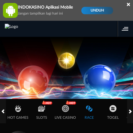
×
INDOKASINO Aplikasi Mobile
UNDUH
Jangan tampilkan lagi hari ini
HOT GAMES
SLOTS
LIVE CASINO
RACE
TOGEL
OL