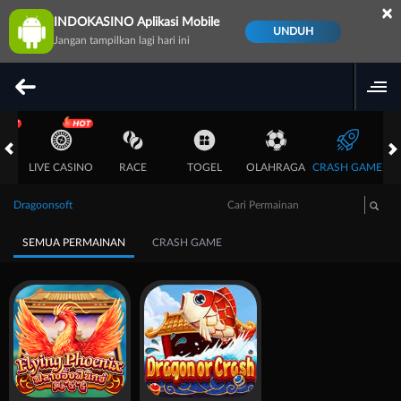
×
INDOKASINO Aplikasi Mobile
UNDUH
Jangan tampilkan lagi hari ini
S
LIVE CASINO
RACE
TOGEL
OLAHRAGA
CRASH GAME
Dragoonsoft
SEMUA PERMAINAN
CRASH GAME